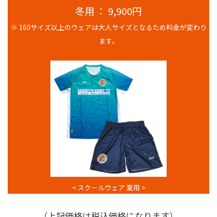
冬用 ： 9,900円
※ 160サイズ以上のウェアは大人サイズとなるため料金が変わり
ます。
< スクールウェア 夏用 >
（上記価格は税込価格になります）