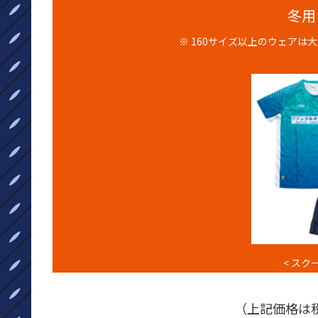
冬用 
※ 160サイズ以上のウェア
< スク
（上記価格は