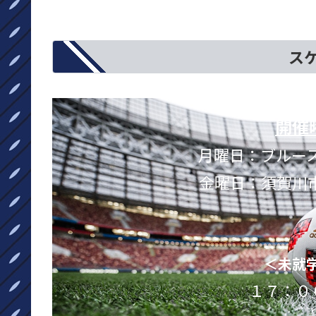
ス
開催
月曜日：ブルー
金曜日：須賀川市民
＜未就
１７：０