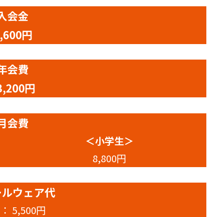
入会金
,600円
年会費
3,200円
月会費
＜小学生＞
8,800円
ールウェア代
： 5,500円