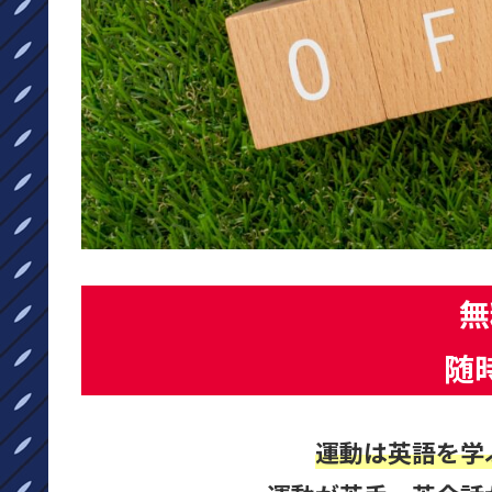
無
随
運動は英語を学