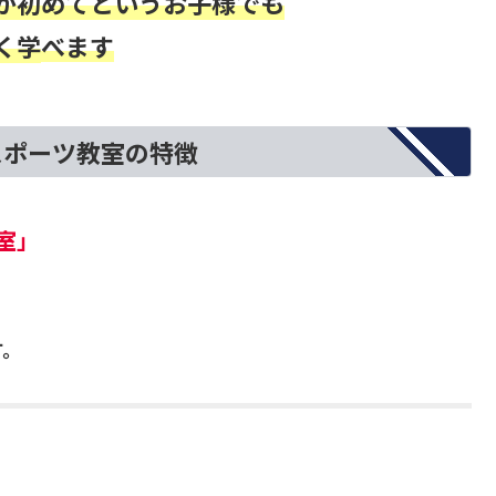
が初めてというお子様でも
く学
べます
スポーツ教室の特徴
室」
す。