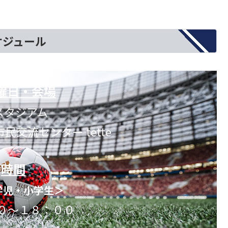
ケジュール
曜日
・会場
スタジアム
交流センター tette
時間
学児・小学生＞
０～１８：００